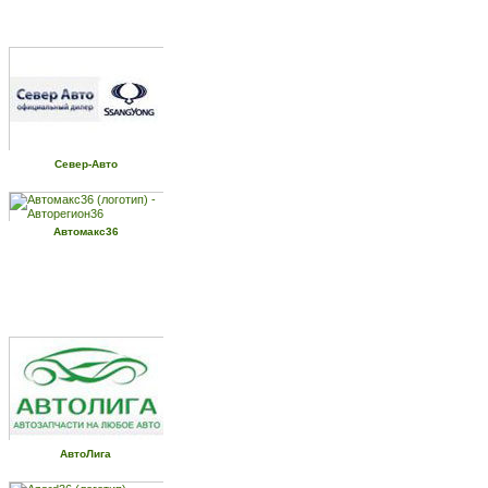
Север-Авто
Автомакс36
АвтоЛига