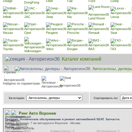
Dodge
FAW
Fiat
Ford
Geely
DongFeng
Infiniti
JAC
Jeep
Kia
Lexus
Land Rover
Nissan
Opel
Peugeot
Porsche
Renault
Seat
Toyota
Volvo
Богдан
ВАЗ
ГАЗ
Volkswagen
Каталог компаний
Автосалоны, дилер
Найдено по параметрам:
Категория:
Сортировать по:
Ринг Авто Воронеж
Продажа, техническое обслуживание и ремонт автомобилей SEAT. Запчасти.
Адрес:
Воронеж, 7 км автодороги Воронеж - Москва
Район:
Область
Просмотры: 2641
Комментарии: 0
Изображения: 0