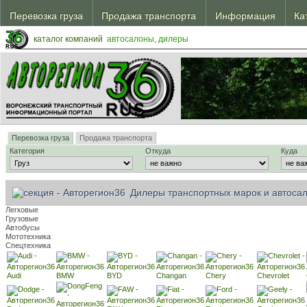
ежской обл.
Перевозка груза
Продажа транспорта
Информация
Ка
Транспорт
В автосалонах
Шинный калькулятор
Эва
жскую обл.
ежской обл.
жскую обл.
каталог компаний
автосалоны, дилеры
Перевозка груза
Продажа транспорта
Категория
Откуда
Куда
Дилеры транспортных марок и автоса
Легковые
Грузовые
Автобусы
Мототехника
Спецтехника
Audi
BMW
BYD
Changan
Chery
Chevrolet