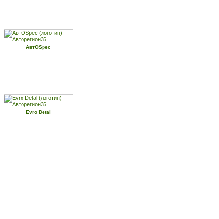
АвтОSpec
Evro Detal