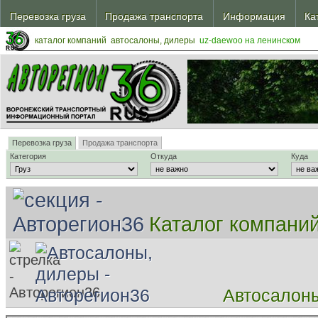
ежской обл.
Перевозка груза
Продажа транспорта
Информация
Ка
Транспорт
В автосалонах
Шинный калькулятор
Эва
жскую обл.
ежской обл.
жскую обл.
каталог компаний
автосалоны, дилеры
uz-daewoo на ленинском
Перевозка груза
Продажа транспорта
Категория
Откуда
Куда
Каталог компани
Автосалон