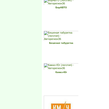
БорАВТО
Бешеная табуретка
Камаз-Юг