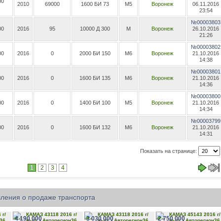
00
2010
69000
1600 БИ 73
М5
Воронеж
06.11.2016
23:54
№00003803
00
2016
95
10000 Д 300
М
Воронеж
26.10.2016
21:26
№00003802
00
2016
0
2000 БИ 150
М6
Воронеж
21.10.2016
14:38
№00003801
00
2016
0
1600 БИ 135
М6
Воронеж
21.10.2016
14:36
№00003800
00
2016
0
1400 БИ 100
М5
Воронеж
21.10.2016
14:34
№00003799
00
2016
0
1600 БИ 132
М6
Воронеж
21.10.2016
14:31
Показать на странице:
1
2
3
4
ления о продаже транспорта
4 190 000
3 030 000
2 750 000