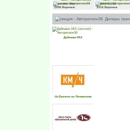
Chevrolet
Niva
КАМАЗ
53215
2008
Воронеж
2016
Воронеж
Дилеры тран
Дайнава-УАЗ
Uz-Daewoo на Ленинском