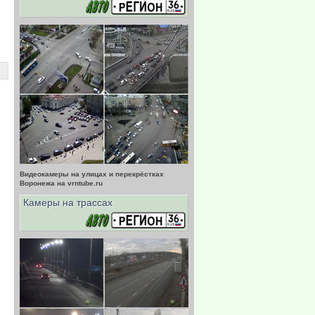
.
,
о
"
о
м
ь
ь
Видеокамеры на улицах и перекрёстках
Воронежа на vrntube.ru
Камеры на трассах