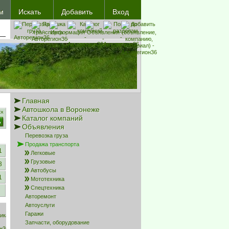
Восстановить пароль
м
Искать
Добавить
Вход
В форуме
Материал
Главная
Автошкола в Воронеже
ск
Каталог компаний
Объявления
Перевозка груза
Продажа транспорта
1
Легковые
Грузовые
3
Автобусы
1
Мототехника
Спецтехника
Авторемонт
Автоуслуги
Гаражи
Запчасти, оборудование