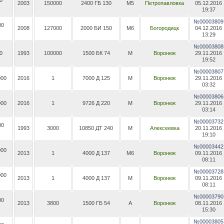
0
2003
150000
2400 ГБ 130
М5
Петропавловка
05.12.2016
19:37
№00003809
00
2008
127000
2000 БИ 150
М6
Богородицк
04.12.2016
13:29
№00003808
0
1993
100000
1500 БК 74
М
Воронеж
29.11.2016
19:52
№00003807
000
2016
1
7000 Д 125
М
Воронеж
29.11.2016
03:32
№00003806
000
2016
1
9726 Д 220
М
Воронеж
29.11.2016
03:14
№00003732
00
1993
3000
10850 ДТ 240
М
Алексеевка
20.11.2016
19:10
№00003442
000
2013
1
4000 Д 137
М6
Воронеж
09.11.2016
08:11
№00003728
000
2013
1
4000 Д 137
М
Воронеж
09.11.2016
08:11
№00003790
00
2013
3800
1500 ГБ 54
А
Воронеж
08.11.2016
15:30
№00003805