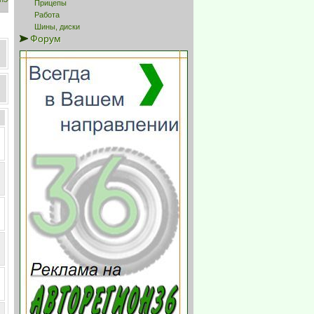
Прицепы
Работа
Шины, диски
Форум