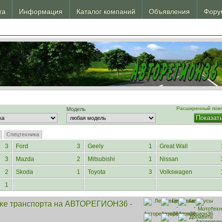
та
Информация
Каталог компаний
Объявления
Фору
Шинный калькулятор
Эвакуатор, спецтехника
Шины, диски
Расширенный пои
Модель
Спецтехника
3
Ford
3
Geely
1
Great Wall
3
Mazda
2
Mitsubishi
1
Nissan
2
Skoda
1
Toyota
3
Volkswagen
1