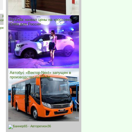
Hyundai назвал цены на кроссовер
Creta для России
Автобус «Вектор-Next» запущен в
производство на ПАЗе