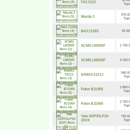
90 00
ГАЗ 3110
Торг
370 0
Mazda 3
Торг
ВАЗ 21093
55 00
XCMG LW300F
2 700 
XCMG LW500F
4 100 
580 0
КАМАЗ 53212
Торг
2 800 
Foton BJ1069
Торг
2 700 
Foton BJ1069
Торг
Yale GDP/GLP16-
750 0
20VX
Торг