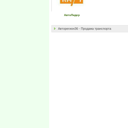
АвтоЛидер
Авторегион36 - Продажа транспорта
Авто Воронеж - авто регион 36 ру - продажа авто 
Продажа авто в Воронеже - объявления с фото и це
от частных лиц, автосалонов, комиссионных площ
Воронеж продажа. Авто Воронеж б/у. Авто Вороне
раздела "Объявления" Воронежского автомобильн
мото транспорта в Воронеже и Воронежском регио
цвета, года выпуска, цены, пробега и пр. Объяв
фильтры. Здесь Вы можете бесплатно разместит
характеристики, опции, а также загрузить фотограф