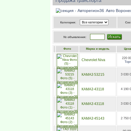
Продажа транспорта
Авто Воронеж
Категория:
Сос
№ объявления:
Фото
Марка и модель
Цен
220 0
Chevrolet Niva
Торг
КАМАЗ 53215
3 030 
КАМАЗ 43118
4 190 
КАМАЗ 43118
3 030 
КАМАЗ 45143
2 750 