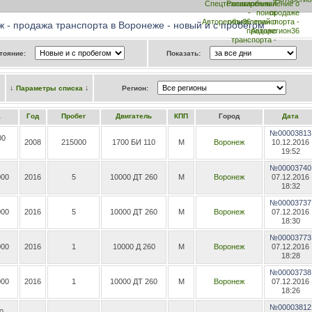
 - продажа транспорта в Воронеже - новый и с пробегом
тояние:
Показать:
↓
↓
Параметры списка
Регион:
а
Год
Пробег
Двигатель
КПП
Город
Дата
№00003813
00
2008
215000
1700 БИ 110
М
Воронеж
10.12.2016
19:52
№00003740
000
2016
5
10000 ДТ 260
М
Воронеж
07.12.2016
18:32
№00003737
000
2016
5
10000 ДТ 260
М
Воронеж
07.12.2016
18:30
№00003773
000
2016
1
10000 Д 260
М
Воронеж
07.12.2016
18:28
№00003738
000
2016
1
10000 ДТ 260
М
Воронеж
07.12.2016
18:26
№00003812