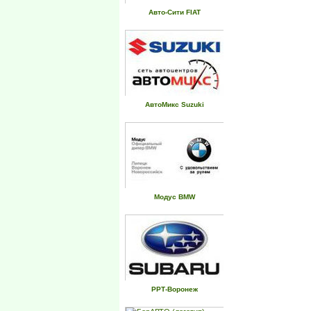
Авто-Сити FIAT
АвтоМикс Suzuki
Модус BMW
РРТ-Воронеж