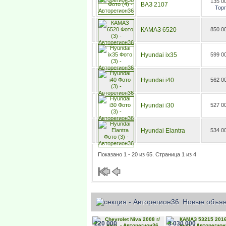
135 0
ВАЗ 2107
Торг
КАМАЗ 6520
850 0
Hyundai ix35
599 0
Hyundai i40
562 0
Hyundai i30
527 0
Hyundai Elantra
534 0
Показано 1 - 20 из 65. Страница 1 из 4
Новые объяв
220 000
3 030 000