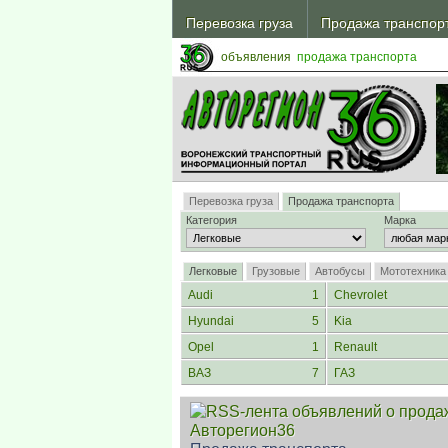
из Воронежской обл.
Перевозка груза
Продажа транспор
Транспорт
В автосалонах
в Воронежскую обл.
из Воронежской обл.
в Воронежскую обл.
объявления
продажа транспорта
Перевозка груза
Продажа транспорта
Категория
Марка
Легковые
Грузовые
Автобусы
Мототехника
Audi
1
Chevrolet
Hyundai
5
Kia
Opel
1
Renault
ВАЗ
7
ГАЗ